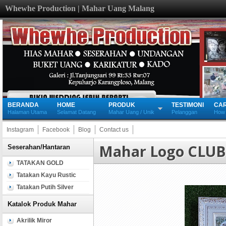
Whewhe Production | Mahar Uang Malang
BERANDA
HOME
PRODUK
TESTIMONI
CA
Halaman Utama
Selamat Datang
Mahar Uang / Unik
Pelanggan
How 
Instagram
Facebook
Blog
Contact us
Mahar Logo CLU
Seserahan/Hantaran
TATAKAN GOLD
Tatakan Kayu Rustic
Tatakan Putih Silver
Katalok Produk Mahar
Akrilik Miror