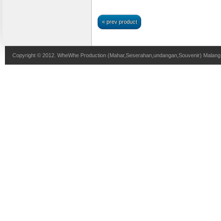
« prev product
Copyright © 2012.
WheWhe Production (Mahar,Seserahan,undangan,Souvenir) Malang