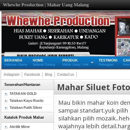
Whewhe Production | Mahar Uang Malang
BERANDA
HOME
PRODUK
TESTIMONI
CA
Halaman Utama
Selamat Datang
Mahar Uang / Unik
Pelanggan
How 
Instagram
Facebook
Blog
Contact us
Mahar Siluet Foto
Seserahan/Hantaran
TATAKAN GOLD
Mau bikin mahar koin den
Tatakan Kayu Rustic
Tatakan Putih Silver
sampai standart.yuk pilih 
silahkan pilih mozaik..heh
Katalok Produk Mahar
wajahnya lebih detail.har
Akrilik Miror