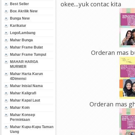
okee...yuk contac kita
Best Seller
Box Akrilik New
Bunga New
Karikatur
Logo/Lambang
Mahar Bunga
Mahar Frame Bulat
Orderan mas b
Mahar Frame Tumpul
MAHAR HARGA
MURMER
Mahar Harta Karun
4Dimensi
Mahar Inisial Nama
Mahar Kaligrafi
Mahar Kapal Laut
Orderan mas gh
Mahar Koin
Mahar Konsep
Permintaan
Mahar Kupu-Kupu Taman
Uang